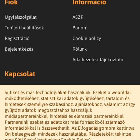
Fiók
Információ
Ügyfélszolgálat
ÁSZF
Területi beállítások
Barion
Regisztráció
Cookie policy
Bejelentkezés
Rólunk
Adatkezelési tájékoztató
Kapcsolat
LifeHex
Sütiket és más technológiákat használunk. Ezeket a weboldal
9121 Győrszemere
működtetéséhez, statisztikai adatok gyűjtéséhez, tartalom és
hirdetések személyre szabásához, ajánlatokhoz, valamint az így
+36-20-3562682
gyűjtött adatok megosztásához használjuk
médiapartnereinkkel, hirdetési és elemzési partnereinkkel.
info@lifehex.hu
Partnereink ezeket az adatokat más forrásokból származó
információkkal is összevethetik. Az Elfogadás gombra kattintva
Ön beleegyezik mindezek használatába. Részletekért tekintse
meg Süti Szabályzatunkat (Cookie Policy).