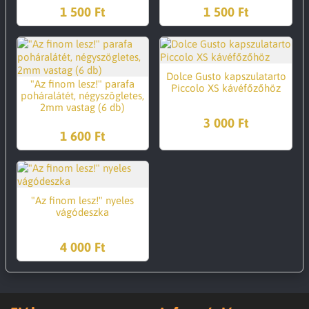
1 500 Ft
1 500 Ft
Dolce Gusto kapszulatarto
"Az finom lesz!" parafa
Piccolo XS kávéfőzőhöz
poháralátét, négyszögletes,
2mm vastag (6 db)
3 000 Ft
1 600 Ft
"Az finom lesz!" nyeles
vágódeszka
4 000 Ft