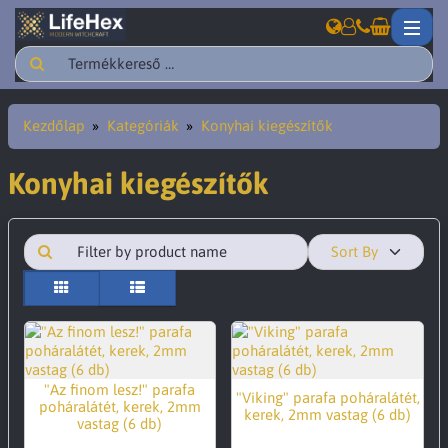
Kezdőlap
Kategóriák
Konyhai kiegészítők
Konyhai kiegészítők
Sort By
"Az finom lesz!" parafa
"Viking" parafa poháralátét,
poháralátét, kerek, 2mm
kerek, 2mm vastag (6 db)
vastag (6 db)