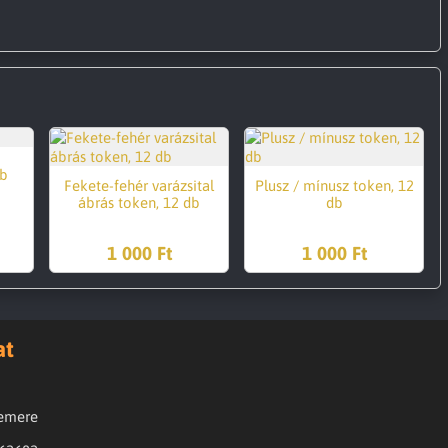
db
Fekete-fehér varázsital
Plusz / mínusz token, 12
ábrás token, 12 db
db
1 000 Ft
1 000 Ft
at
zemere