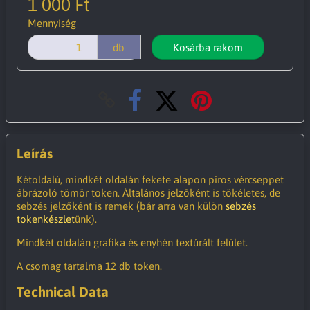
1 000 Ft
Mennyiség
db
Kosárba rakom
Leírás
Kétoldalú, mindkét oldalán fekete alapon piros vércseppet
ábrázoló tömör token. Általános jelzőként is tökéletes, de
sebzés jelzőként is remek (bár arra van külön
sebzés
tokenkészlet
ünk).
Mindkét oldalán grafika és enyhén textúrált felület.
A csomag tartalma 12 db token.
Technical Data