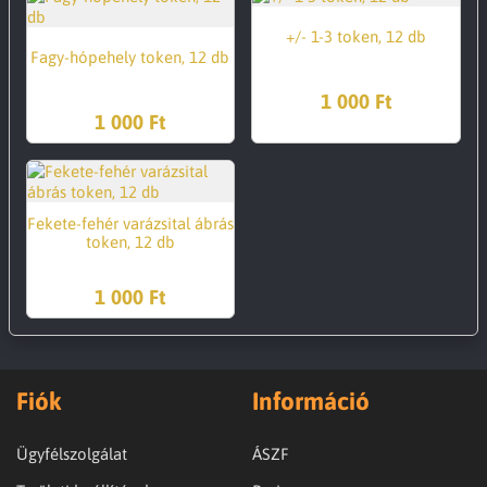
+/- 1-3 token, 12 db
Fagy-hópehely token, 12 db
1 000 Ft
1 000 Ft
Fekete-fehér varázsital ábrás
token, 12 db
1 000 Ft
Fiók
Információ
Ügyfélszolgálat
ÁSZF