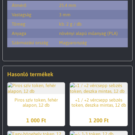
Átmérő
25.4 mm
Vastagság
3 mm
Tömeg
kb. 2 g / db
Anyaga
növényi alapú műanyag (PLA)
Származási ország
Magyarország
Hasonló termékek
Piros szív token, fehér
+1 / +2 vércsepp sebzés
alapon, 12 db
token, deszka mintas, 12 db
1 000 Ft
1 200 Ft