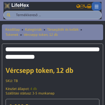
Kezdőlap
Kategóriák
Társasjáték és kellék
Tokenek
Vércsepp token, 12 db
Vércsepp token, 12 db
SKU:
TB
Készlet állapot:
4 db
Szállítási státusz:
3-5 munkanap